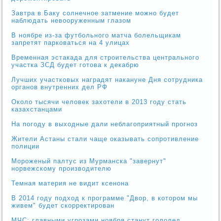
Завтра в Баку солнечное затмение можно будет
наблюдать невооруженным глазом
В ноябре из-за футбольного матча болельщикам
запретят парковаться на 4 улицах
Временная эстакада для строительства центрального
участка ЗСД будет готова к декабрю
Лучших участковых наградят накануне Дня сотрудника
органов внутренних дел РФ
Около тысячи человек захотели в 2013 году стать
казахстанцами
На погоду в выходные дали неблагоприятный прогноз
Жители Астаны стали чаще оказывать сопротивление
полиции
Мороженый палтус из Мурманска "завернут"
норвежскому производителю
Темная материя не видит ксенона
В 2014 году подход к программе "Двор, в котором мы
живем" будет скорректирован
МЧС: главными угрозами ноября станут гололед,