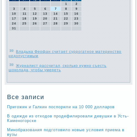
1
2
3
4
5
6
7
8
9
10
11
12
13
14
15
16
17
18
19
20
21
22
23
24
25
26
27
28
29
30
31
Владыка Феофан считает суррогатное материнство
недопустимым
Журналист рассчитал, сколько нужно съесть
шоколада, чтобы умереть
Все записи
Пригожин и Галкин поспорили на 10 000 долларов
В одежде из отходов продефилировали девушки в Усть-
Каменогорске
Минобразования подготовило новые условия приема в
вузы