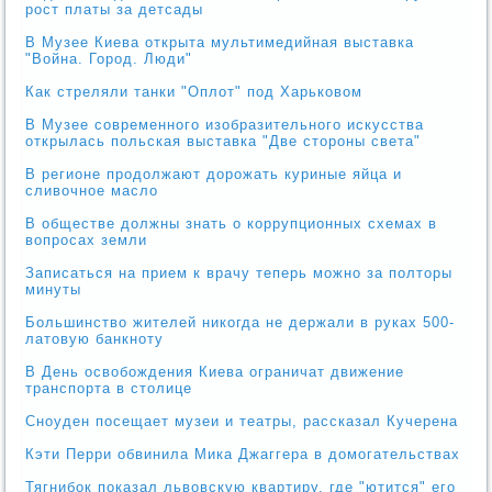
рост платы за детсады
В Музее Киева открыта мультимедийная выставка
"Война. Город. Люди"
Как стреляли танки "Оплот" под Харьковом
В Музее современного изобразительного искусства
открылась польская выставка "Две стороны света"
В регионе продолжают дорожать куриные яйца и
сливочное масло
В обществе должны знать о коррупционных схемах в
вопросах земли
Записаться на прием к врачу теперь можно за полторы
минуты
Большинство жителей никогда не держали в руках 500-
латовую банкноту
В День освобождения Киева ограничат движение
транспорта в столице
Сноуден посещает музеи и театры, рассказал Кучерена
Кэти Перри обвинила Мика Джаггера в домогательствах
Тягнибок показал львовскую квартиру, где "ютится" его