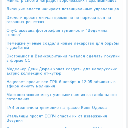
Министр спорта наградил воронежских паралимпийцев
Липецкие власти набирают потенциальных управленцев
Экологи просят липчан временно не парковаться на
газонных решетках
Опубликована фотография туманности "Ведьмина
голова"
Немецкие ученые создали новые лекарство для борьбы
с диабетом
Экстремист в Великобритании пытался сделать покупки
в форме СС
Модельер Дени Дюран хочет создать для белорусских
актрис коллекцию от-кутюр
Нацсовет просит все ТРК 6 ноября в 12:05 объявить в
эфире минуту молчания
Млекопитающие могут уменьшиться из-за глобального
потепления
ГАИ ограничила движение на трассе Киев-Одесса
Итальянцы просят ЕСПЧ спасти их от извержения
Везувия