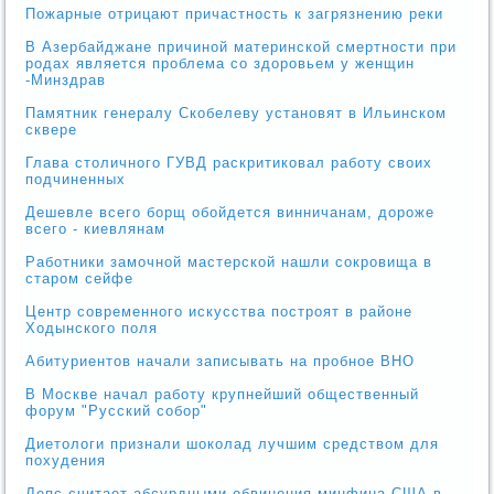
Пожарные отрицают причастность к загрязнению реки
В Азербайджане причиной материнской смертности при
родах является проблема со здоровьем у женщин
-Минздрав
Памятник генералу Скобелеву установят в Ильинском
сквере
Глава столичного ГУВД раскритиковал работу своих
подчиненных
Дешевле всего борщ обойдется винничанам, дороже
всего - киевлянам
Работники замочной мастерской нашли сокровища в
старом сейфе
Центр современного искусства построят в районе
Ходынского поля
Абитуриентов начали записывать на пробное ВНО
В Москве начал работу крупнейший общественный
форум "Русский собор"
Диетологи признали шоколад лучшим средством для
похудения
Лепс считает абсурдными обвинения минфина США в