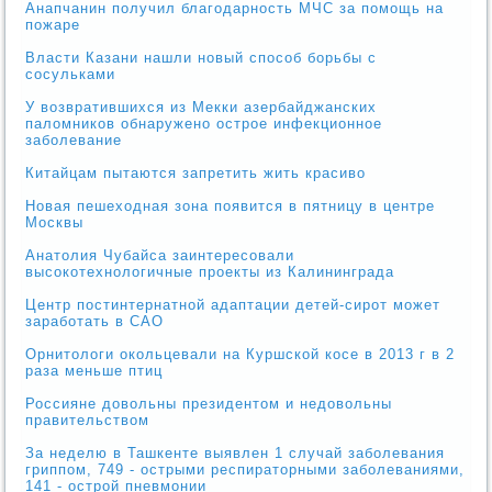
Анапчанин получил благодарность МЧС за помощь на
пожаре
Власти Казани нашли новый способ борьбы с
сосульками
У возвратившихся из Мекки азербайджанских
паломников обнаружено острое инфекционное
заболевание
Китайцам пытаются запретить жить красиво
Новая пешеходная зона появится в пятницу в центре
Москвы
Анатолия Чубайса заинтересовали
высокотехнологичные проекты из Калининграда
Центр постинтернатной адаптации детей-сирот может
заработать в САО
Орнитологи окольцевали на Куршской косе в 2013 г в 2
раза меньше птиц
Россияне довольны президентом и недовольны
правительством
За неделю в Ташкенте выявлен 1 случай заболевания
гриппом, 749 - острыми респираторными заболеваниями,
141 - острой пневмонии