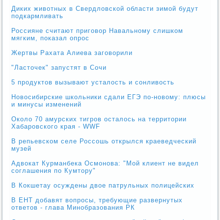
Диких животных в Свердловской области зимой будут
подкармливать
Россияне считают приговор Навальному слишком
мягким, показал опрос
Жертвы Рахата Алиева заговорили
"Ласточек" запустят в Сочи
5 продуктов вызывают усталость и сонливость
Новосибирcкие школьники сдали ЕГЭ по-новому: плюсы
и минусы изменений
Около 70 амурских тигров осталось на территории
Хабаровского края - WWF
В репьевском селе Россошь открылся краеведческий
музей
Адвокат Курманбека Осмонова: "Мой клиент не видел
соглашения по Кумтору"
В Кокшетау осуждены двое патрульных полицейских
В ЕНТ добавят вопросы, требующие развернутых
ответов - глава Минобразования РК