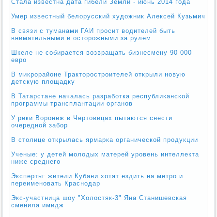
Стала известна дата гибели Земли - июнь 2014 года
Умер известный белорусский художник Алексей Кузьмич
В связи с туманами ГАИ просит водителей быть
внимательными и осторожными за рулем
Шкеле не собирается возвращать бизнесмену 90 000
евро
В микрорайоне Тракторостроителей открыли новую
детскую площадку
В Татарстане началась разработка республиканской
программы трансплантации органов
У реки Воронеж в Чертовицах пытаются снести
очередной забор
В столице открылась ярмарка органической продукции
Ученые: у детей молодых матерей уровень интеллекта
ниже среднего
Эксперты: жители Кубани хотят ездить на метро и
переименовать Краснодар
Экс-участница шоу "Холостяк-3" Яна Станишевская
сменила имидж