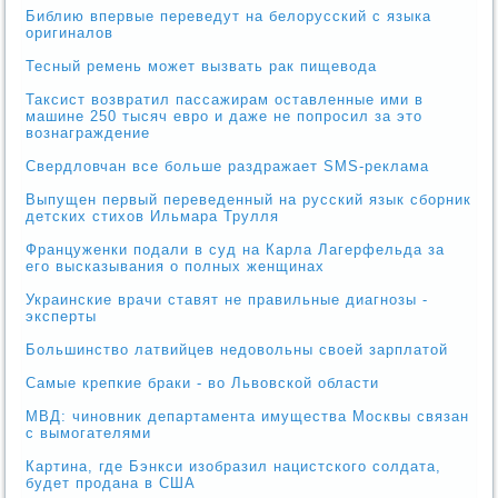
Библию впервые переведут на белорусский с языка
оригиналов
Тесный ремень может вызвать рак пищевода
Таксист возвратил пассажирам оставленные ими в
машине 250 тысяч евро и даже не попросил за это
вознаграждение
Свердловчан все больше раздражает SMS-реклама
Выпущен первый переведенный на русский язык сборник
детских стихов Ильмара Трулля
Француженки подали в суд на Карла Лагерфельда за
его высказывания о полных женщинах
Украинские врачи ставят не правильные диагнозы -
эксперты
Большинство латвийцев недовольны своей зарплатой
Самые крепкие браки - во Львовской области
МВД: чиновник департамента имущества Москвы связан
с вымогателями
Картина, где Бэнкси изобразил нацистского солдата,
будет продана в США