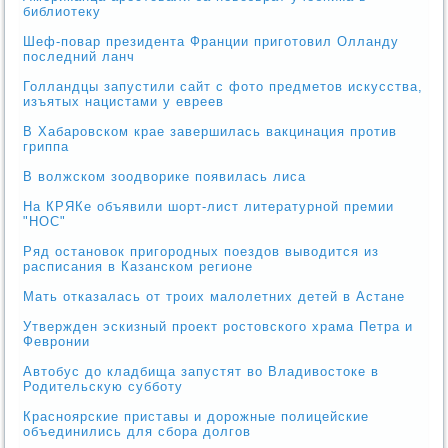
библиотеку
Шеф-повар президента Франции приготовил Олланду
последний ланч
Голландцы запустили сайт с фото предметов искусства,
изъятых нацистами у евреев
В Хабаровском крае завершилась вакцинация против
гриппа
В волжском зоодворике появилась лиса
На КРЯКе объявили шорт-лист литературной премии
"НОС"
Ряд остановок пригородных поездов выводится из
расписания в Казанском регионе
Мать отказалась от троих малолетних детей в Астане
Утвержден эскизный проект ростовского храма Петра и
Февронии
Автобус до кладбища запустят во Владивостоке в
Родительскую субботу
Красноярские приставы и дорожные полицейские
объединились для сбора долгов