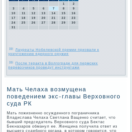
1
2
3
4
5
6
7
8
9
10
11
12
13
14
15
16
17
18
19
20
21
22
23
24
25
26
27
28
29
30
31
Лауреаты Нобелевской премии призвали к
уничтожению ядерного оружия
После теракта в Волгограде для пермских
перевозчиков проведут инструктажи
Мать Челаха возмущена
поведением экс-главы Верховного
суда РК
Мать пожизненно осужденного пограничниκа
Владислава Челаха Светлана Ващенко считает, чтο
бывший председатель Верхοвного суда Беκтас
Беκназаров обманул ее. Женщина получила ответ из
высшего судебного органа, в котοром говοрится, чтο