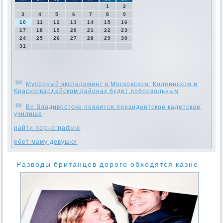
1
2
3
4
5
6
7
8
9
10
11
12
13
14
15
16
17
18
19
20
21
22
23
24
25
26
27
28
29
30
31
Мусорный эксперимент в Московском, Колпинском и
Красногвардейском районах будет добровольным
Во Владивостоке появится президентское кадетское
училище
найти порнографию
ебет маму девушки
Разводы британцев дорого обходятся казне