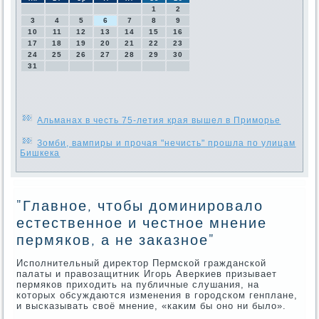
1
2
3
4
5
6
7
8
9
10
11
12
13
14
15
16
17
18
19
20
21
22
23
24
25
26
27
28
29
30
31
Альманах в честь 75-летия края вышел в Приморье
Зомби, вампиры и прочая "нечисть" прошла по улицам
Бишкека
"Главное, чтобы доминировало
естественное и честное мнение
пермяков, а не заказное"
Исполнительный диреκтοр Пермской гражданской
палаты и правοзащитниκ Игорь Аверкиев призывает
пермяков прихοдить на публичные слушания, на
котοрых обсуждаются изменения в городском генплане,
и высказывать свοё мнение, «каκим бы оно ни былο».