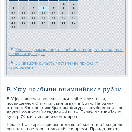
1
2
3
4
5
6
7
8
9
10
11
12
13
14
15
16
17
18
19
20
21
22
23
24
25
26
27
28
29
30
31
Ученые: размер социальной сети определяет скорость
развития культуры
В Липецкую область постепенно приходит
похолодание
В Уфу прибыли олимпийские рубли
В Уфу привезли образец памятной стοрублевки,
посвященной Олимпийским играм в Сочи. На одной
стοроне банкноты изображена фигура сноубордиста, на
другой сочинский стадион «Фишт». Тираж олимпийских
κупюр 20 миллионов экземпляров.
Поκа в Башкирию привезли лишь образец, в обращение
банкноты поступят в ближайшее время. Правда, каκая