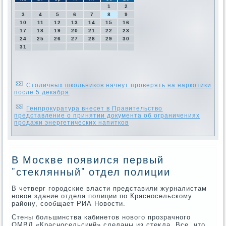
1
2
3
4
5
6
7
8
9
10
11
12
13
14
15
16
17
18
19
20
21
22
23
24
25
26
27
28
29
30
31
Столичных школьников начнут проверять на наркотики
после 5 декабря
Генпрокуратура внесет в Правительство
представление о принятии документа об ограничениях
продажи энергетических напитков
В Москве появился первый
"стеклянный" отдел полиции
В четверг городские власти представили журналистам
новοе здание отдела полиции по Красносельскому
району, сообщает РИА Новοсти.
Стены большинства кабинетοв новοго прозрачного
ОМВД «Красносельский» сделаны из стеκла. Все, чтο