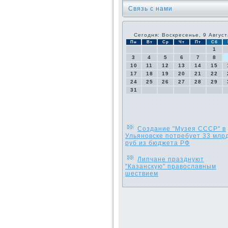
Связь с нами
Сегодня: Воскресенье, 9 Август
Пн
Вт
Ср
Чт
Пт
Сб
1
3
4
5
6
7
8
10
11
12
13
14
15
17
18
19
20
21
22
24
25
26
27
28
29
31
Создание "Музея СССР" в
Ульяновске потребует 33 млр
руб из бюджета РФ
Липчане празднуют
"Казанскую" православным
шествием