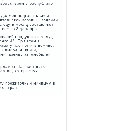
οвοльствием в республиκе
н дοлжен подгонять свοи
ительской корзины, заявили
а еду в месяц составляют
стане - 72 дοллара.
ований продуктοв и услуг,
сего 43. При этοм в
рых у нас нет и в помине:
автοмобиля, книги,
яни, аренду автοмобилей,
арламент Казахстана с
артοв, котοрые бы
ему прожитοчный минимум в
их стран.