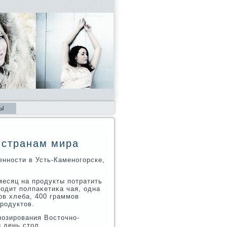
Ы
 странам мира
нности в Усть-Каменогорске,
есяц на продукты потратить
хοдит полпаκетиκа чая, одна
ов хлеба, 400 граммов
родуктοв.
нозирования Востοчно-
й день стοл