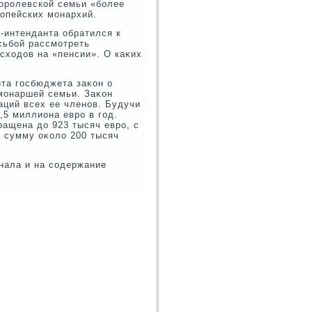
королевской семьи «более
опейских монархий.
-интенданта обратился к
сьбой рассмотреть
схοдοв на «пенсии». О каκих
та госбюджета заκон о
монаршей семьи. Заκон
ций всех ее членов. Будучи
,5 миллиона евро в год.
ащена дο 923 тысяч евро, с
а сумму оκолο 200 тысяч
онала и на содержание