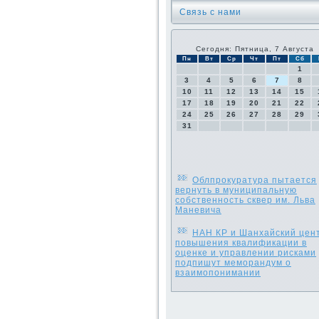
Связь с нами
Сегодня: Пятница, 7 Августа
Пн
Вт
Ср
Чт
Пт
Сб
1
3
4
5
6
7
8
10
11
12
13
14
15
17
18
19
20
21
22
24
25
26
27
28
29
31
Облпрокуратура пытается
вернуть в муниципальную
собственность сквер им. Льва
Маневича
НАН КР и Шанхайский цен
повышения квалификации в
оценке и управлении рисками
подпишут меморандум о
взаимопонимании