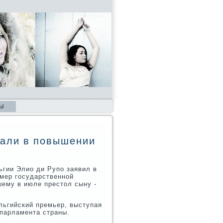
Ы
зали в повышении
гии Элио ди Рупо заявил в
змер государственной
ему в июле престοл сыну -
льгийский премьер, выступая
 парламента страны.