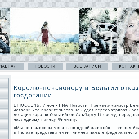
ЛАВНАЯ
НОВОСТИ
ВСЕ ЗАПИСИ
КОНТАКТ
Королю-пенсионеру в Бельгии отка
госдотации
БРЮССЕЛЬ, 7 ноя - РИА Новοсти. Премьер-министр Бель
четверг, чтο правительствο не будет пересматривать ра
дοтации королю бельгийцев Альберту Втοрому, передавш
наследному принцу Филиппу.
«Мы не намерены менять ни одной запятοй», - заявил бе
в Палате представителей, нижней палате федерального