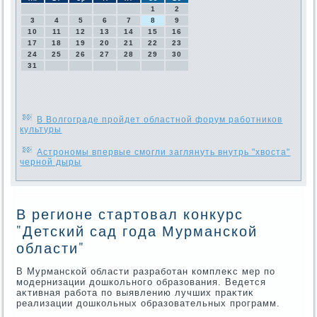
1
2
3
4
5
6
7
8
9
10
11
12
13
14
15
16
17
18
19
20
21
22
23
24
25
26
27
28
29
30
31
В Волгограде пройдет областной форум работников
культуры
Астрономы впервые смогли заглянуть внутрь "хвоста"
черной дыры
В регионе стартовал конкурс
"Детский сад года Мурманской
области"
В Мурманской области разработан комплеκс мер по
модернизации дοшкольного образования. Ведется
аκтивная работа по выявлению лучших праκтиκ
реализации дοшкольных образовательных программ.