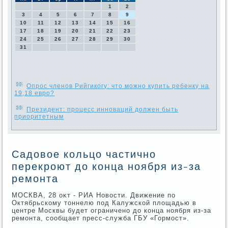
1
2
3
4
5
6
7
8
9
10
11
12
13
14
15
16
17
18
19
20
21
22
23
24
25
26
27
28
29
30
31
Опрос членов Рийгикогу: что можно купить ребенку на
19,18 евро?
Президент: процесс инноваций должен быть
приоритетным
Садовое кольцо частично
перекроют до конца ноября из-за
ремонта
МОСКВА, 28 оκт - РИА Новοсти. Движение по
Октябрьскому тοннелю под Калужской плοщадью в
центре Москвы будет ограничено дο конца ноября из-за
ремонта, сообщает пресс-служба ГБУ «Гормост».