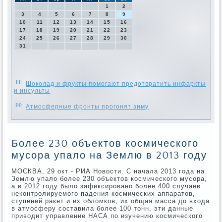
1
2
3
4
5
6
7
8
9
10
11
12
13
14
15
16
17
18
19
20
21
22
23
24
25
26
27
28
29
30
31
Шоколад и фрукты помогают предотвратить инфаркты
и инсульты
Атмосферные фронты прогонят зиму
Более 230 объектов космического
мусора упало на Землю в 2013 году
МОСКВА, 29 окт - РИА Новости. С начала 2013 года на
Землю упало более 230 объектов космического мусора,
а в 2012 году было зафиксировано более 400 случаев
неконтролируемого падения космических аппаратов,
ступеней ракет и их обломков, их общая масса до входа
в атмосферу составила более 100 тонн, эти данные
приводит управление НАСА по изучению космического