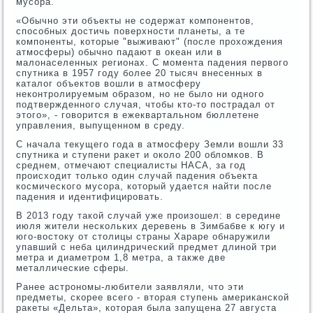
мусора.
«Обычно эти объекты не содержат компонентов,
способных достичь поверхности планеты, а те
компоненты, которые "выживают" (после прохождения
атмосферы) обычно падают в океан или в
малонаселенных регионах. С момента падения первого
спутника в 1957 году более 20 тысяч внесенных в
каталог объектов вошли в атмосферу
неконтролируемым образом, но не было ни одного
подтвержденного случая, чтобы кто-то пострадал от
этого», - говорится в ежеквартальном бюллетене
управления, выпущенном в среду.
С начала текущего года в атмосферу Земли вошли 33
спутника и ступени ракет и около 200 обломков. В
среднем, отмечают специалисты НАСА, за год
происходит только один случай падения объекта
космического мусора, который удается найти после
падения и идентифицировать.
В 2013 году такой случай уже произошел: в середине
июля жители нескольких деревень в Зимбабве к югу и
юго-востоку от столицы страны Хараре обнаружили
упавший с неба цилиндрический предмет длиной три
метра и диаметром 1,8 метра, а также две
металлические сферы.
Ранее астрономы-любители заявляли, что эти
предметы, скорее всего - вторая ступень американской
ракеты «Дельта», которая была запущена 27 августа