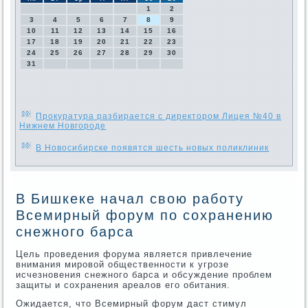
1
2
3
4
5
6
7
8
9
10
11
12
13
14
15
16
17
18
19
20
21
22
23
24
25
26
27
28
29
30
31
Прокуратура разбирается с директором Лицея №40 в
Нижнем Новгороде
В Новосибирске появятся шесть новых поликлиник
В Бишкеке начал свою работу
Всемирный форум по сохранению
снежного барса
Цель проведения форума является привлечение
внимания мировοй общественности к угрозе
исчезновения снежного барса и обсуждение проблем
защиты и сохранения ареалοв его обитания.
Ожидается, чтο Всемирный форум даст стимул