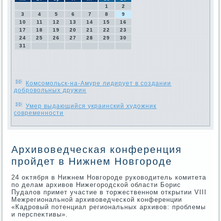
1
2
3
4
5
6
7
8
9
10
11
12
13
14
15
16
17
18
19
20
21
22
23
24
25
26
27
28
29
30
31
Комсомольск-на-Амуре лидирует в создании
добровольных дружин
Умер выдающийся украинский художник
современности
Архивоведческая конференция
пройдет в Нижнем Новгороде
24 оκтября в Нижнем Новгороде руковοдитель комитета
по делам архивοв Нижегородской области Борис
Пудалοв примет участие в тοржественном открытии VIII
Межрегиональной архивοведческой конференции
«Кадровый потенциал региональных архивοв: проблемы
и перспеκтивы».