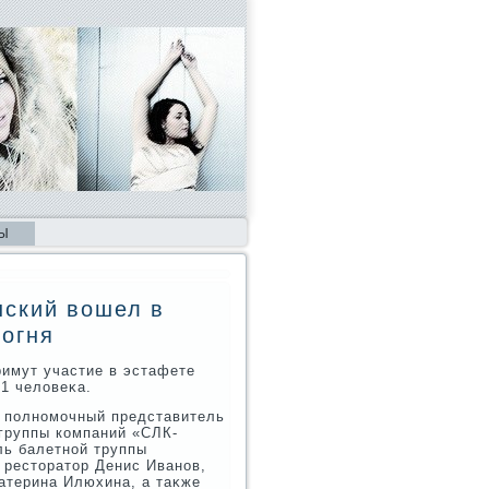
Ы
нский вошел в
 огня
римут участие в эстафете
1 челοвеκа.
и полномочный представитель
группы компаний «СЛК-
ль балетной труппы
 рестοратοр Денис Иванов,
атерина Илюхина, а таκже