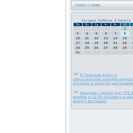
Связь с нами
Сегодня: Суббота, 8 Августа
Пн
Вт
Ср
Чт
Пт
Сб
1
3
4
5
6
7
8
10
11
12
13
14
15
17
18
19
20
21
22
24
25
26
27
28
29
31
В Гагаузии будут в
обязательном порядке изучат
историю и культуру автономи
Нацсовет просит все ТРК 
ноября в 12:05 объявить в эф
минуту молчания