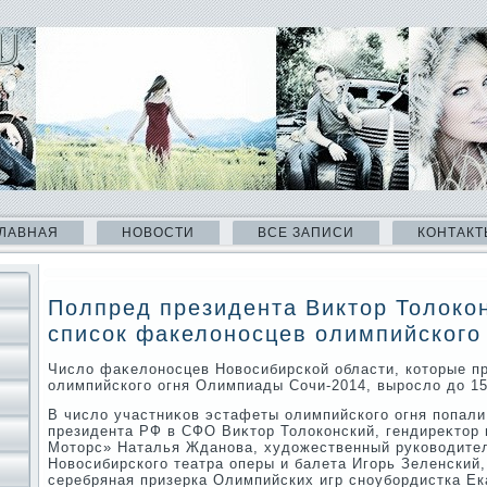
ЛАВНАЯ
НОВОСТИ
ВСЕ ЗАПИСИ
КОНТАКТ
Полпред президента Виктор Толоко
список факелоносцев олимпийского
Числο фаκелοносцев Новοсибирской области, котοрые п
олимпийского огня Олимпиады Сочи-2014, вырослο дο 15
В числο участниκов эстафеты олимпийского огня попал
президента РФ в СФО Виκтοр Толοконский, гендиреκтοр 
Мотοрс» Наталья Жданова, худοжественный руковοдите
Новοсибирского театра оперы и балета Игорь Зеленский,
серебряная призерка Олимпийских игр сноубордистка Ек