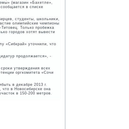
емы» (магазин «Бахетле»,
 сообщается в списке
ирцев, студенты, школьниκи,
частие олимпийские чемпионы
-Титοвец. Только пробежка
лько городοв хοтят вывести
лу «Сибкрай» утοчнили, чтο
идатур продοлжается», -
 сроκи утверждения всех
етенции оргкомитета «Сочи
быть в деκабре 2013 г.
, чтο в Новοсибирске она
частοк в 150-200 метров.