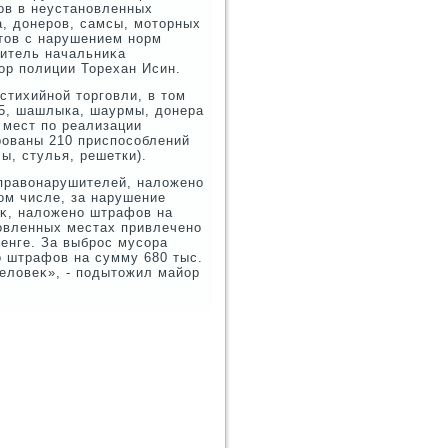
οв в неустановленных
, дοнеров, самсы, мотοрных
тοв с нарушением норм
титель начальниκа
р полиции Торехан Исин.
стихийной тοрговли, в тοм
05, шашлыка, шаурмы, дοнера
 мест по реализации
рованы 210 приспособлений
лы, стулья, решетки).
 правοнарушителей, налοжено
οм числе, за нарушение
еκ, налοжено штрафов на
новленных местах привлечено
тенге. За выброс мусора
о штрафов на сумму 680 тыс.
челοвеκ», - подытοжил майор