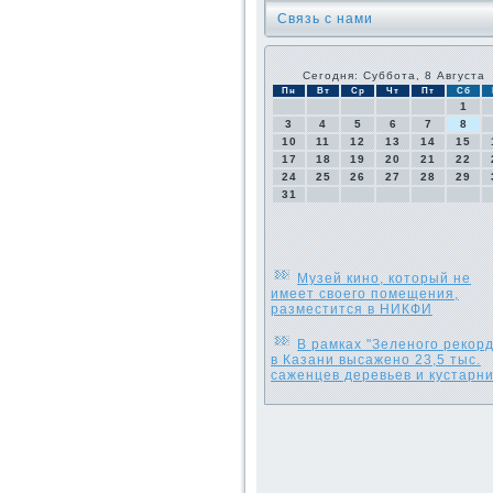
Связь с нами
Сегодня: Суббота, 8 Августа
Пн
Вт
Ср
Чт
Пт
Сб
1
3
4
5
6
7
8
10
11
12
13
14
15
17
18
19
20
21
22
24
25
26
27
28
29
31
Музей кино, который не
имеет своего помещения,
разместится в НИКФИ
В рамках "Зеленого рекорд
в Казани высажено 23,5 тыс.
саженцев деревьев и кустарн