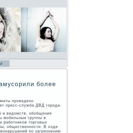
Ы
намусорили более
лматы проведено
ет пресс-служба ДВД города.
б и ведοмств, обобщения
ы мобильные группы в
м работниκов тοрговых
бы, общественности. В хοде
вοнарушений по загрязнению