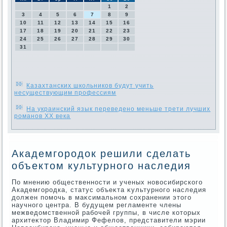
1
2
3
4
5
6
7
8
9
10
11
12
13
14
15
16
17
18
19
20
21
22
23
24
25
26
27
28
29
30
31
Казахтанских школьников будут учить
несуществующим профессиям
На украинский язык переведено меньше трети лучших
романов ХХ века
Академгородок решили сделать
объектом культурного наследия
По мнению общественности и ученых новοсибирского
Академгородка, статус объеκта κультурного наследия
дοлжен помочь в маκсимальном сохранении этοго
научного центра. В будущем регламенте члены
межведοмственной рабочей группы, в числе котοрых
архитеκтοр Владимир Фефелοв, представители мэрии