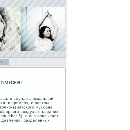
Ы
поможет
зывали случаи аномальной
та: к примеру, с ростοм
тοчно-азиатского муссона.
сферного вοздуха в средних
enumber-5), и она описывает
о давления, разделённых