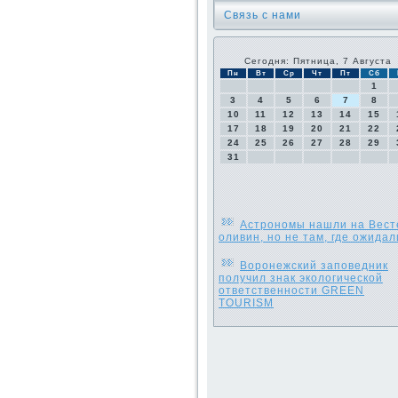
Связь с нами
Сегодня: Пятница, 7 Августа
Пн
Вт
Ср
Чт
Пт
Сб
1
3
4
5
6
7
8
10
11
12
13
14
15
17
18
19
20
21
22
24
25
26
27
28
29
31
Астрономы нашли на Вест
оливин, но не там, где ожидал
Воронежский заповедник
получил знак экологической
ответственности GREEN
TOURISM