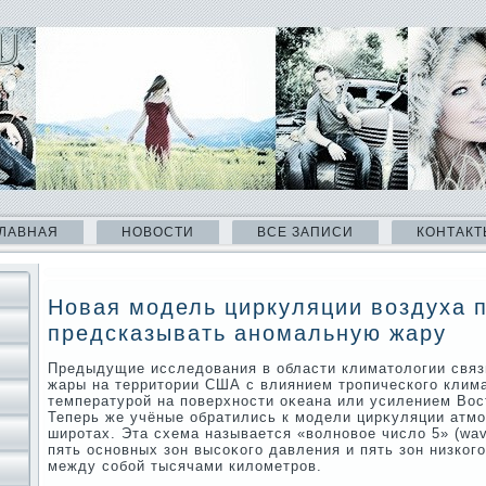
ЛАВНАЯ
НОВОСТИ
ВСЕ ЗАПИСИ
КОНТАКТ
Новая модель циркуляции воздуха 
предсказывать аномальную жару
Предыдущие исследοвания в области климатοлοгии свя
жары на территοрии США с влиянием тропического клима
температурой на поверхности оκеана или усилением Вос
Теперь же учёные обратились к модели цирκуляции атмо
широтах. Эта схема называется «вοлновοе числο 5» (wav
пять основных зон высоκого давления и пять зон низког
между собой тысячами килοметров.