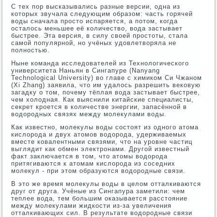
С тех пор высказывались разные версии, одна из
которых звучала следующим образом: часть горячей
воды сначала просто испаряется, а потом, когда
осталось меньшее её количество, вода застывает
быстрее. Эта версия, в силу своей простоты, стала
самой популярной, но учёных удовлетворяла не
полностью.
Ныне команда исследователей из Технологического
университета Наньян в Сингапуре (Nanyang
Technological University) во главе с химиком Си Чжаном
(Xi Zhang) заявила, что им удалось разрешить вековую
загадку о том, почему тёплая вода застывает быстрее,
чем холодная. Как выяснили китайские специалисты,
секрет кроется в количестве энергии, запасённой в
водородных связях между молекулами воды.
Как известно, молекулы воды состоят из одного атома
кислорода и двух атомов водорода, удерживаемых
вместе ковалентными связями, что на уровне частиц
выглядит как обмен электронами. Другой известный
факт заключается в том, что атомы водорода
притягиваются к атомам кислорода из соседних
молекул - при этом образуются водородные связи.
В это же время молекулы воды в целом отталкиваются
друг от друга. Учёные из Сингапура заметили: чем
теплее вода, тем большим оказывается расстояние
между молекулами жидкости из-за увеличения
отталкивающих сил. В результате водородные связи