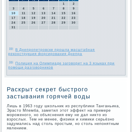
1
2
3
4
5
6
7
8
9
10
11
12
13
14
15
16
17
18
19
20
21
22
23
24
25
26
27
28
29
30
31
В Днепропетровске прошла масштабная
реконструкция форсирования Днепра
Полиция на Олимпиаде заговорит на 3 языках при
помощи разговорников
Раскрыт секрет быстрого
застывания горячей воды
Лишь в 1963 году школьник из республики Танганьика,
Эрасто Мпемба, заметил этот эффект на примере
мороженого, но объяснения ему не дал никто из
взрослых. Тем не менее, физики и химики серьёзно
задумались над столь простым, но столь непонятным
явлением.